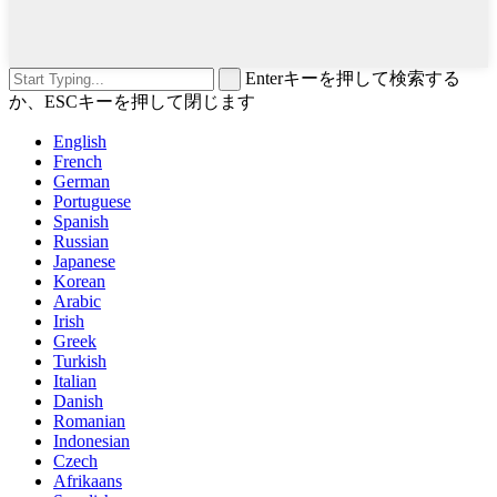
Enterキーを押して検索する
か、ESCキーを押して閉じます
English
French
German
Portuguese
Spanish
Russian
Japanese
Korean
Arabic
Irish
Greek
Turkish
Italian
Danish
Romanian
Indonesian
Czech
Afrikaans