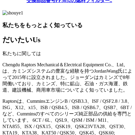
交換部品番号FF5052の燃料フィルター..
私たちをもっとよく知っている
だいたい
Us
私たちに関しては
Chengdu Raptors Mechanical＆Electrical Equipment Co.、Ltd。
は、カミンズシステムの豊富な経験を持つJordanWang氏によ
って2015年に設立されました。ジョーダンはカミンズで8年
間働いており、カミンズ、特に鉱山、石油・ガス海運、鉄
道、建設機械、商用車市場についてよく知っていました。
Raptorsは、CumminsエンジンB / QSB3.3、ISF / QSF2.8 / 3.8、
ISG、X12、x15、ISB / QSB4.5、ISB / QSB6.7、QSB7、6BT /
など、Cumminsのすべてのシリーズ純正部品の供給を専門と
しています。 6CT / 6L、QSL9、QSM / ISM / M11、
NTA855、ISX / QSX15、QSK19、QSK23VTA28、QST30、
KTA19、KTA38、KAT50 / QSK50、QSK45、QSK60;