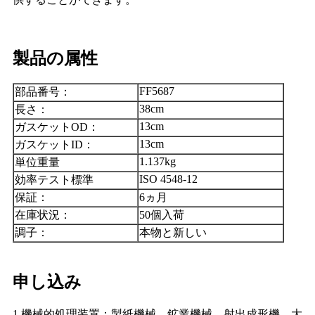
製品の属性
FF5687
部品番号：
38cm
長さ：
13cm
ガスケットOD：
13cm
ガスケットID：
1.137kg
単位重量
ISO 4548-12
効率テスト標準
保証：
6ヵ月
在庫状況：
50個入荷
調子：
本物と新しい
申し込み
1.機械的処理装置：製紙機械、鉱業機械、射出成形機、大