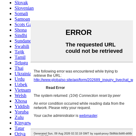
Slovak
Slovenian
Somali
Samoan
Scots Gaelic
Shona
Sindhi
Sundanese
Swahili
Tajik
Tamil
Telugu
Thai
Ukrainian
Urdu
Uzbek
Vietnamese
Welsh
Xhosa
Yiddish
Yoruba
Zulu
Kinyarwanda
Tatar
Oriya