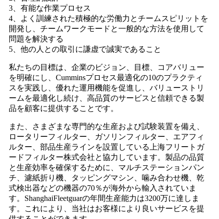
3、有能な作業プロセス
4、よく訓練された積極的な労働力とチームスピリットを
開発し、チームワークモードと一般的な方法を使用して
問題を解決する
5、他の人との取引に謙虚で誠実であること
私たちの目標は、企業のビジョン、目標、コアバリュー
を明確にし、Cumminsプロセス最適化の10のプラクティ
スを実践し、優れた運用機能を促進し、バリューストリ
ームを最適化し続け、高品質のサービスと信頼できる製
品を顧客に提供することです。
また、さまざまな専門的な生産および試験装置を備え、
ロータリーフィルター、ガソリンフィルター、エアフィ
ルター、部品生産ラインを設置している上海フリートガ
ードフィルター株式会社と協力しています。製品の品質
と生産効率を確保するために、マルチステーションパン
チ、濾紙折り機、タッピングマシン、噛み合わせ機、乾
式検出器などの機器の70％が海外から輸入されていま
す。ShanghaiFleetguarの年間生産能力は3200万に達しま
す。これにより、当社はお客様により良いサービスを提
供することができます。