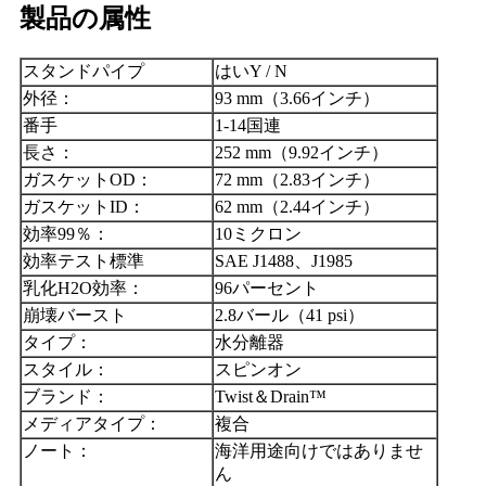
製品の属性
スタンドパイプ
はいY / N
外径：
93 mm（3.66インチ）
番手
1-14国連
長さ：
252 mm（9.92インチ）
ガスケットOD：
72 mm（2.83インチ）
ガスケットID：
62 mm（2.44インチ）
効率99％：
10ミクロン
効率テスト標準
SAE J1488、J1985
乳化H2O効率：
96パーセント
崩壊バースト
2.8バール（41 psi）
タイプ：
水分離器
スタイル：
スピンオン
ブランド：
Twist＆Drain™
メディアタイプ：
複合
ノート：
海洋用途向けではありませ
ん