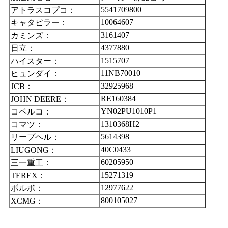
5541709800
アトラスコプコ：
10064607
キャタピラー：
3161407
カミンズ：
4377880
日立：
1515707
ハイスター：
11NB70010
ヒュンダイ：
32925968
JCB：
RE160384
JOHN DEERE：
YN02PU1010P1
コベルコ：
1310368H2
コマツ：
5614398
リープヘル：
40C0433
LIUGONG：
60205950
三一重工：
15271319
TEREX：
12977622
ボルボ：
800105027
XCMG：