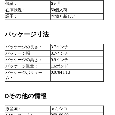
保証：
6ヵ月
在庫状況：
50個入荷
調子：
本物と新しい
パッケージ寸法
パッケージの長さ：
3.7インチ
パッケージ幅：
3.7インチ
パッケージの高さ：
9.9インチ
パッケージ重量：
1.6ポンド
0.0784 FT3
パッケージボリュー
ム：
その他の情報
O
原産国：
メキシコ
069100-09