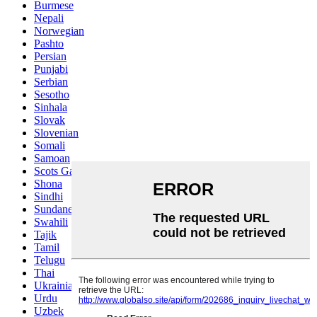
Burmese
Nepali
Norwegian
Pashto
Persian
Punjabi
Serbian
Sesotho
Sinhala
Slovak
Slovenian
Somali
Samoan
Scots Gaelic
Shona
Sindhi
Sundanese
Swahili
Tajik
Tamil
Telugu
Thai
Ukrainian
Urdu
Uzbek