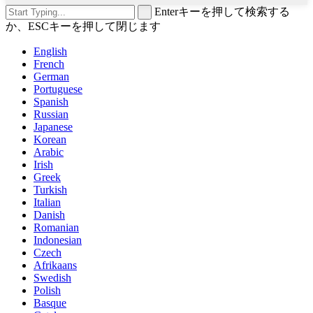
Enterキーを押して検索する
か、ESCキーを押して閉じます
English
French
German
Portuguese
Spanish
Russian
Japanese
Korean
Arabic
Irish
Greek
Turkish
Italian
Danish
Romanian
Indonesian
Czech
Afrikaans
Swedish
Polish
Basque