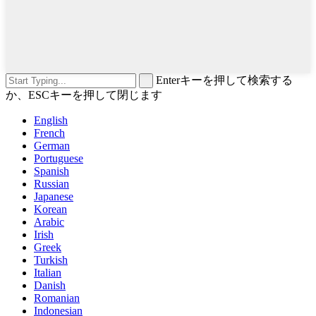
Enterキーを押して検索する
か、ESCキーを押して閉じます
English
French
German
Portuguese
Spanish
Russian
Japanese
Korean
Arabic
Irish
Greek
Turkish
Italian
Danish
Romanian
Indonesian