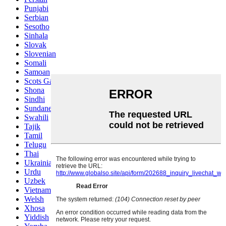
Punjabi
Serbian
Sesotho
Sinhala
Slovak
Slovenian
Somali
Samoan
Scots Gaelic
Shona
Sindhi
Sundanese
Swahili
Tajik
Tamil
Telugu
Thai
Ukrainian
Urdu
Uzbek
Vietnamese
Welsh
Xhosa
Yiddish