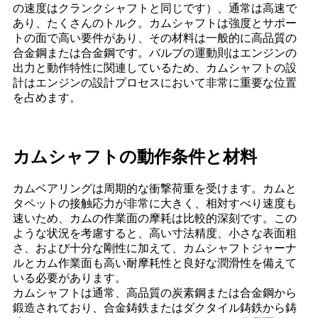
の速度はクランクシャフトと同じです）、通常は高速で
あり、たくさんのトルク。カムシャフトは強度とサポー
トの面で高い要件があり、その材料は一般的に高品質の
合金鋼または合金鋼です。バルブの運動則はエンジンの
出力と動作特性に関連しているため、カムシャフトの設
計はエンジンの設計プロセスにおいて非常に重要な位置
を占めます。
カムシャフトの動作条件と材料
カムベアリングは周期的な衝撃荷重を受けます。カムと
タペットの接触応力が非常に大きく、相対すべり速度も
速いため、カムの作業面の摩耗は比較的深刻です。この
ような状況を考慮すると、高い寸法精度、小さな表面粗
さ、および十分な剛性に加えて、カムシャフトジャーナ
ルとカム作業面も高い耐摩耗性と良好な潤滑性を備えて
いる必要があります。
カムシャフトは通常、高品質の炭素鋼または合金鋼から
鍛造されており、合金鋳鉄またはダクタイル鋳鉄から鋳