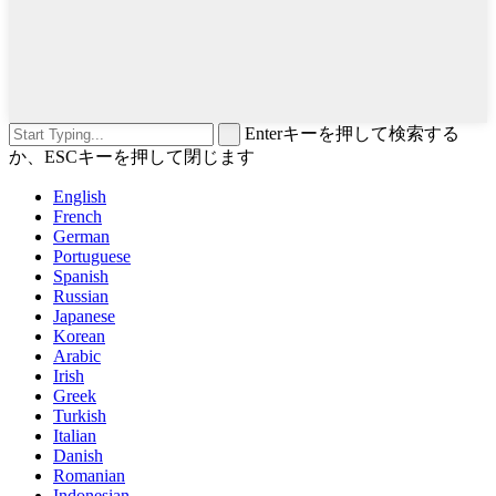
Enterキーを押して検索する
か、ESCキーを押して閉じます
English
French
German
Portuguese
Spanish
Russian
Japanese
Korean
Arabic
Irish
Greek
Turkish
Italian
Danish
Romanian
Indonesian