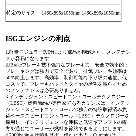
特定のサイズ
1460x895x1050mm
1460x895x1050mm
ISGエンジンの利点
1.軽量モジュラー設計により部品が削減され、メンテナン
スが容易になります
2.iBrakeブレーキ技術強力なブレーキ力、安全で効率的：
ブレーキングは強力で安全であり、排気ブレーキ効率は
50％向上します。高効率、制御可能な下り坂の速度。低
コストで、ブレーキパッドとタイヤの摩耗を減らすため
のメンテナンスは必要ありません。
3.インテリジェントスピードコントロールテクノロジー
（LBSC）燃料節約の専門家であるカミンズは、インテリ
ジェントスピードコントロールの独自の特許取得済み負
荷ベーススピードコントロール（LBSC）テクノロジーを
採用し、インテリジェントな運転と低速ギアシフトの両
方を通じてユーザーが燃料を節約できるようにします。
4.2000bar超高圧噴射技術、優れた出力、Cumminsは