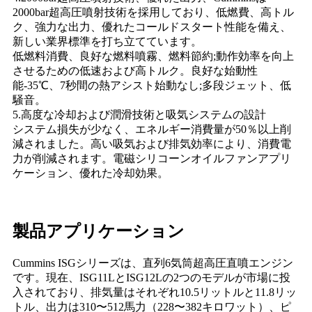
2000bar超高圧噴射技術を採用しており、低燃費、高トル
ク、強力な出力、優れたコールドスタート性能を備え、
新しい業界標準を打ち立てています。
低燃料消費、良好な燃料噴霧、燃料節約;動作効率を向上
させるための低速および高トルク。良好な始動性
能-35℃、7秒間の熱アシスト始動なし;多段ジェット、低
騒音。
5.高度な冷却および潤滑技術と吸気システムの設計
システム損失が少なく、エネルギー消費量が50％以上削
減されました。高い吸気および排気効率により、消費電
力が削減されます。電磁シリコーンオイルファンアプリ
ケーション、優れた冷却効果。
製品アプリケーション
Cummins ISGシリーズは、直列6気筒超高圧直噴エンジン
です。現在、ISG11LとISG12Lの2つのモデルが市場に投
入されており、排気量はそれぞれ10.5リットルと11.8リッ
トル、出力は310〜512馬力（228〜382キロワット）、ピ